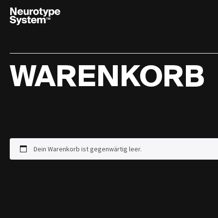
English
Français
Italiano
WARENKORB
ABSOLVIER
DEN TEST
Dein Warenkorb ist gegenwärtig leer.
ÜBER DAS
NEUROTYPIN