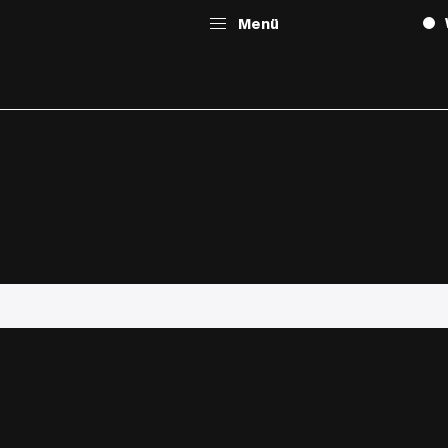
Menü
E
G